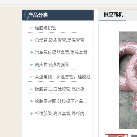
供应商机
产品分类
硅胶编织管
自熄管,矽质套管,高温套管
汽车氧传感器套管,绝缘套管,波纹管
凯夫拉耐热高强管
高温电线，高温套管，硅胶线
硅胶管,进口硅胶管,高抗撕硅胶管
橡胶密封圈,硅胶模压产品,弯管
纤维胶管,高温套管,外纤内胶套管,