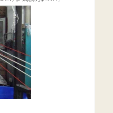
20℃)、聚乙烯电缆的改性等(105~150℃)。