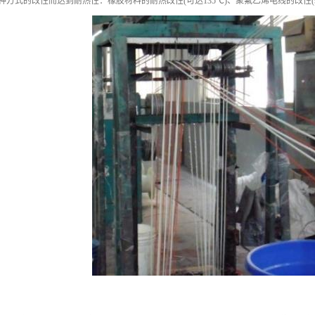
方式的改性而达到耐热性：橡胶材料的耐热改性(可达135℃)、聚氟乙烯电线的改性(90~1