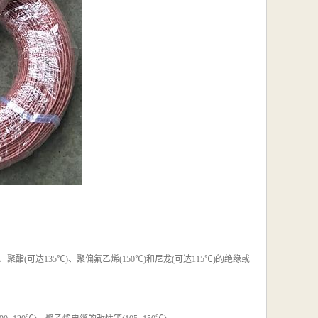
(可达135℃)、聚偏氟乙烯(150℃)和尼龙(可达115℃)的绝缘或