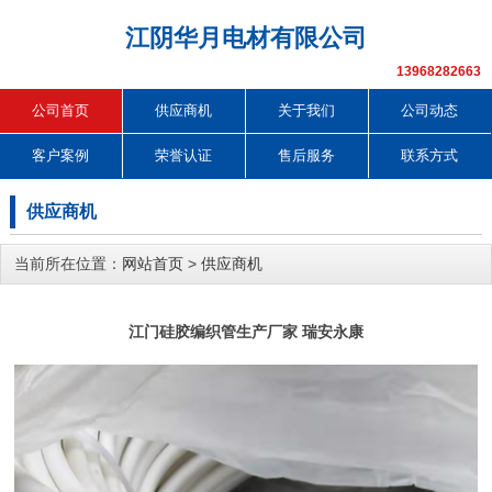
江阴华月电材有限公司
13968282663
公司首页
供应商机
关于我们
公司动态
客户案例
荣誉认证
售后服务
联系方式
供应商机
当前所在位置：
网站首页
>
供应商机
江门硅胶编织管生产厂家 瑞安永康