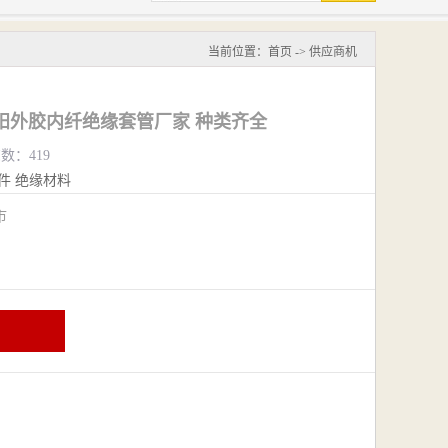
当前位置：
首页
->
供应商机
阳外胶内纤绝缘套管厂家 种类齐全
览数：419
件
绝缘材料
阴市