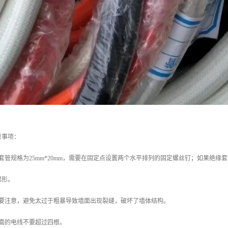
意事项：
套管规格为25mm*20mm，需要在固定点设置两个水平排列的固定螺丝钉；如果绝缘套
梯形。
时要注意，避免太过于粗暴导致墙面出现裂缝，破坏了墙体结构。
里面的电线不要超过四根。