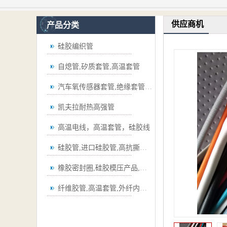
供应商机
产品分类
硅胶编织管
自熄管,矽质套管,高温套管
汽车氧传感器套管,绝缘套管,波纹管
凯夫拉耐热高强管
高温电线，高温套管，硅胶线
硅胶管,进口硅胶管,高抗撕硅胶管
橡胶密封圈,硅胶模压产品,弯管
纤维胶管,高温套管,外纤内胶套管,