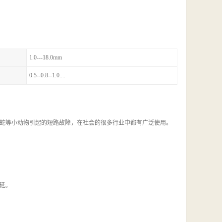
1.0---18.0mm
0.5--0.8--1.0....
蛇等小动物引起的短路故障，在社会的很多行业中都有广泛使用。
延。