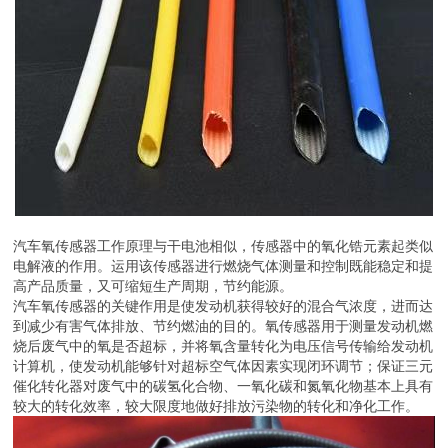
汽车氧传感器工作原理与干电池相似，传感器中的氧化锆元素起类似
电解液的作用。运用该传感器进行燃烧气体测量和控制既能稳定和提
高产品质量，又可缩短生产周期，节约能源。
汽车氧传感器的关键作用是使发动机获得较好的混合气浓度，进而达
到减少有害气体排放、节约燃油的目的。氧传感器用于测量发动机燃
烧后废气中的氧是否超标，并将氧含量转化为电压信号传输给发动机
计算机，使发动机能够针对超标空气体因素实现闭环调节；保证三元
催化转化器对废气中的碳氢化合物、一氧化碳和氮氧化物基本上具有
较大的转化效率，较大限度地做好排放污染物的转化和净化工作。