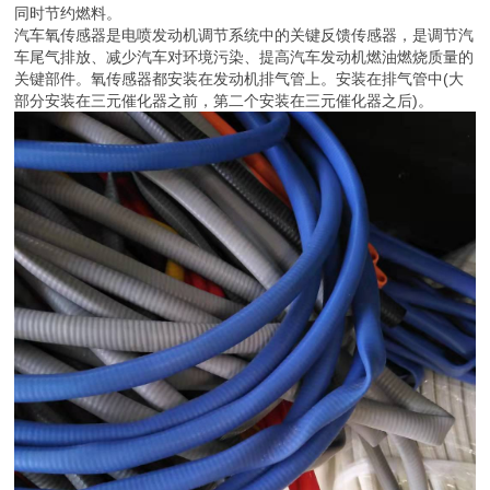
汽车上的传感器有很多种，每一种都有自己的特点。氧传感器是使用
三元催化转化器减少排气污染的发动机中不可缺少的部件。因为电喷
发动机是电脑调节的，氧传感器给电脑提供数据，电脑相应调整油气
混合比，达到燃烧效果。目的是为了更好的调控排放，使排放达标的
同时节约燃料。
汽车氧传感器是电喷发动机调节系统中的关键反馈传感器，是调节汽
车尾气排放、减少汽车对环境污染、提高汽车发动机燃油燃烧质量的
关键部件。氧传感器都安装在发动机排气管上。安装在排气管中(大
部分安装在三元催化器之前，第二个安装在三元催化器之后)。