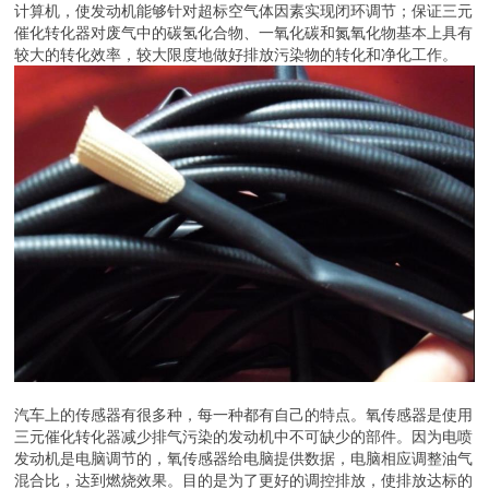
汽车氧传感器是使用三元催化转化器减少排气污染的发动机中不可缺
少的部件。因为一旦混合物的空燃料比偏离理论的空燃料比，三元催
化剂对一氧化碳、碳氢化合物和氮氧化物的净化能力将急剧降低。
汽车氧传感器的关键作用是使发动机获得较好的混合气浓度，进而达
到减少有害气体排放、节约燃油的目的。氧传感器用于测量发动机燃
烧后废气中的氧是否超标，并将氧含量转化为电压信号传输给发动机
计算机，使发动机能够针对超标空气体因素实现闭环调节；保证三元
催化转化器对废气中的碳氢化合物、一氧化碳和氮氧化物基本上具有
较大的转化效率，较大限度地做好排放污染物的转化和净化工作。