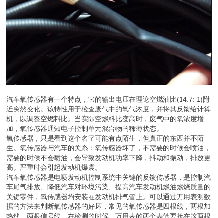
汽车氧传感器有一个特点，它的输出电压在理论空燃油比(14.7: 1)附
近突然变化。该特性用于检查废气中的氧气浓度，并将其反馈给计算
机，以调整空燃料比。当实际空燃料比变高时，废气中的氧浓度增
加，氧传感器通知电子控制单元混合物的稀薄状态。
氧传感器，只是看到这个名字可能有点陌生，但真正的东西并不陌
生。氧传感器与汽车的关系：氧传感器坏了，不需要的时候会喷油，
需要的时候不会喷油，会导致发动机功率下降，抖动和振动，排放更
高。严重时会引起发动机爆震。
汽车氧传感器是电喷发动机控制系统中关键的反馈传感器，是控制汽
车尾气排放、降低汽车对环境污染、提高汽车发动机燃油燃烧质量的
关键零件，氧传感器均安装在发动机排气管上。可以通过万用表测数
据的方法来判断氧传感器的好坏，常见的氧传感器是四根线，两根加
热线，两根信号线，在检测的时候，万用表的两个表笔要接在这两根