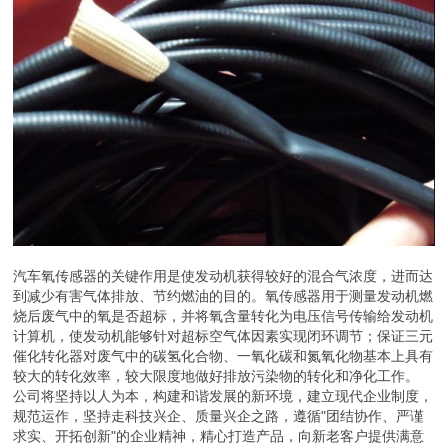
汽车氧传感器的关键作用是使发动机获得较好的混合气浓度，进而达
到减少有害气体排放、节约燃油的目的。氧传感器用于测量发动机燃
烧后废气中的氧是否超标，并将氧含量转化为电压信号传输给发动机
计算机，使发动机能够针对超标空气体因素实现闭环调节；保证三元
催化转化器对废气中的碳氢化合物、一氧化碳和氮氧化物基本上具有
较大的转化效率，较大限度地做好排放污染物的转化和净化工作。
公司将坚持以人为本，构建和谐发展的新环境，建立现代企业制度，
规范运作，坚持走科技兴企、质量兴企之路，遵循"团结协作、严谨
求实、开拓创新"的企业精神，精心打造产品，向新老客户提供满意