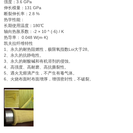
强度：3.6 GPa
伸长模量：131 GPa
断裂伸长率：2.8 %
热学性能：
长期使用温度：180℃
轴向热胀系数：-2 × 10 ^ (-6) / K
热导率： 0.048 W(m·K)
凯夫拉纤维特性
1、永久的耐热阻燃性，极限氧指数Loi大于28。
2、永久的抗静电性。
3、永久的耐酸碱和有机溶剂的侵蚀。
4、高强度、高耐磨、高抗撕裂性。
5、遇火无熔滴产生，不产生有毒气体。
6、火烧布面时布面增厚，增强密封性，不破裂。